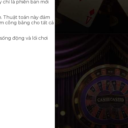
y chỉ là phiên bản mới
ên. Thuật toán này đảm
ệm công bằng cho tất cả
sống động và lối chơi