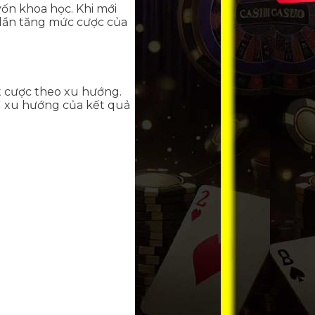
vốn khoa học. Khi mới
 dần tăng mức cược của
t cược theo xu hướng.
 vì xu hướng của kết quả