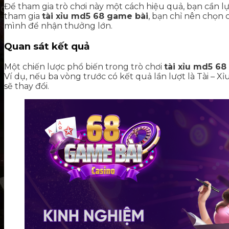
Để tham gia trò chơi này một cách hiệu quả, bạn cần l
tham gia
tài xỉu md5 68 game bài
, bạn chỉ nên chọn 
mình để nhận thưởng lớn.
Quan sát kết quả
Một chiến lược phổ biến trong trò chơi
tài xỉu md5 68
Ví dụ, nếu ba vòng trước có kết quả lần lượt là Tài – Xỉ
sẽ thay đổi.