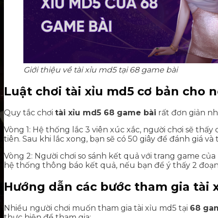
Giới thiệu về tài xỉu md5 tại 68 game bài
Luật chơi tài xỉu md5 cơ bản cho 
Quy tắc chơi
tài xỉu md5 68 game bài
rất đơn giản nh
Vòng 1: Hệ thống lắc 3 viên xúc xắc, người chơi sẽ thấy
tiên. Sau khi lắc xong, bạn sẽ có 50 giây để đánh giá và
Vòng 2: Người chơi so sánh kết quả với trang game của
hệ thống thông báo kết quả, nếu bạn để ý thấy 2 đoạn
Hướng dẫn các bước tham gia tài 
Nhiều người chơi muốn tham gia tài xỉu md5 tại
68 ga
thực hiện để tham gia: