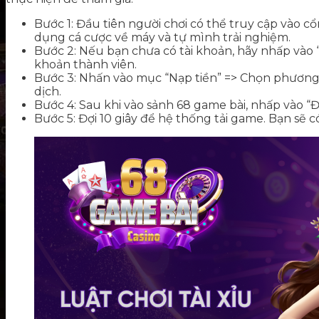
Bước 1: Đầu tiên người chơi có thể truy cập vào c
dụng cá cược về máy và tự mình trải nghiệm.
Bước 2: Nếu bạn chưa có tài khoản, hãy nhấp vào 
khoản thành viên.
Bước 3: Nhấn vào mục “Nạp tiền” => Chọn phương 
dịch.
Bước 4: Sau khi vào sảnh 68 game bài, nhấp vào “
Bước 5: Đợi 10 giây để hệ thống tải game. Bạn sẽ c