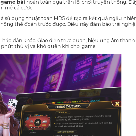
8 game bài
hoàn toàn dựa trên lối chơi truyền thống. Đâ
am mê cá cược.
5 là sử dụng thuật toán MD5 để tạo ra kết quả ngẫu nhi
không thể đoán trước được. Điều này đảm bảo trải nghi
 hấp dẫn khác. Giao diện trực quan, hiệu ứng âm thanh 
 phút thú vị và khó quên khi chơi game.