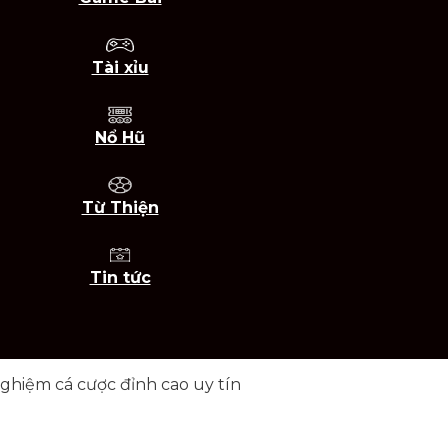
Tài xỉu
Nổ Hũ
Từ Thiện
Tin tức
nghiệm cá cược đỉnh cao uy tín