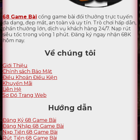
68 Game Bài
cổng game bài đổi thưởng trực tuyến
đa dạng, đẹp mắt, an toàn và uy tín. Trò chơi hấp dẫn,
phần thưởng lớn, dịch vụ khách hàng 24/7. Nạp rút
siêu tốc trong vòng 1 phút. Đăng ký ngay nhận 68K
hôm nay.
Về chúng tôi
Giới Thiệu
Chính sách Bảo Mật
Điều Khoản Điều Kiện
Khuyến Mãi
Liên Hệ
Sơ Đồ Trang Web
Hướng dẫn
Đăng Ký 68 Game Bài
Đăng Nhập 68 Game Bài
Nạp Tiền 68 Game Bài
Rút Tiền 68 Game Bài