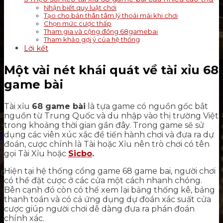
Nhận biết quy luật chơi
Tạo cho bản thân tâm lý thoải mái khi chơi
Chọn mức cược thấp
Tham gia và cộng đồng 68gamebai
Tham khảo gợi ý của hệ thống
Lời kết
Một vài nét khái quát về tài xỉu 68
game bài
Tài xỉu
68 game bài
là tựa game có nguồn gốc bắt
nguồn từ Trung Quốc và du nhập vào thị trường Việt
trong khoảng thời gian gần đây. Trong game sẽ sử
dụng các viên xúc xắc để tiến hành chơi và đưa ra dự
đoán, cược chính là Tài hoặc Xỉu nên trò chơi có tên
gọi Tài Xỉu hoặc
Sicbo
.
Hiện tại hệ thống cổng game 68 game bai, người chơi
có thể đặt cược ở các cửa một cách nhanh chóng.
Bên cạnh đó còn có thể xem lại bảng thống kê, bảng
thanh toán và có cả ứng dụng dự đoán xác suất cửa
cược giúp người chơi dễ dàng đưa ra phán đoán
chính xác.