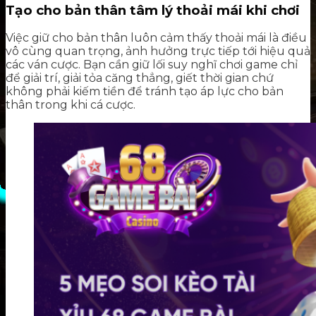
Tạo cho bản thân tâm lý thoải mái khi chơi
Việc giữ cho bản thân luôn cảm thấy thoải mái là điều
vô cùng quan trọng, ảnh hưởng trực tiếp tới hiệu quả
các ván cược. Bạn cần giữ lối suy nghĩ chơi game chỉ
để giải trí, giải tỏa căng thẳng, giết thời gian chứ
không phải kiếm tiền để tránh tạo áp lực cho bản
thân trong khi cá cược.