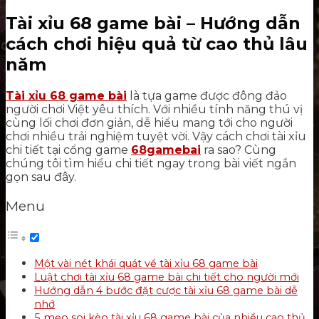
Tài xỉu 68 game bài – Hướng dẫn
cách chơi hiệu quả từ cao thủ lâu
năm
Tài xỉu 68 game bài
là tựa game được đông đảo
người chơi Việt yêu thích. Với nhiều tính năng thú vị
cùng lối chơi đơn giản, dễ hiểu mang tới cho người
chơi nhiều trải nghiệm tuyệt vời. Vậy cách chơi tài xỉu
chi tiết tại cổng game
68gamebai
ra sao? Cùng
chúng tôi tìm hiểu chi tiết ngay trong bài viết ngắn
gọn sau đây.
Menu
Một vài nét khái quát về tài xỉu 68 game bài
Luật chơi tài xỉu 68 game bài chi tiết cho người mới
Hướng dẫn 4 bước đặt cược tài xỉu 68 game bài dễ
nhớ
5 mẹo soi kèo tài xỉu 68 game bài của nhiều cao thủ