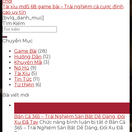
chơi
Tài xỉu md5 68 game bài – Trải nghiệm cá cược đỉnh
cao uy tín
[bvlq_danh_muc]
Tìm Kiếm
Chuyên Mục
Game Bài
(28)
Hướng Dẫn
(12)
Khuyến Mãi
(3)
Nổ Hũ
(9)
Tài Xỉu
(5)
Tin Tức
(11)
Từ thiện
(6)
Bài viết mới
27
Th2
Bắn Cá 365 – Trải Nghiệm Săn Bắt Dễ Dàng, Đổi
Xu Đã Tay
Chức năng bình luận bị tắt
ở Bắn Cá
365 – Trải Nghiệm Săn Bắt Dễ Dàng, Đổi Xu Đã