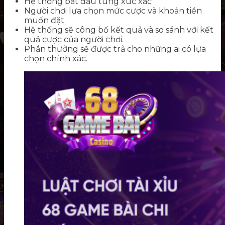
Hệ thống bắt đầu tung xúc xắc
Người chơi lựa chọn mức cược và khoản tiền
muốn đặt.
Hệ thống sẽ công bố kết quả và so sánh với kết
quả cược của người chơi.
Phần thưởng sẽ được trả cho những ai có lựa
chọn chính xác.