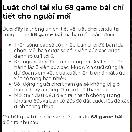
Luật chơi tài xỉu 68 game bài chi
tiết cho người mới
Dưới đây là thông tin chi tiết về luật chơi tài xỉu tại
cổng game
68 game bài
mà bạn cần nắm được:
Trên sòng bạc sẽ có nhiều bàn chơi để bạn lựa
chọn. Mỗi bàn cược sẽ có 3 viên xúc xắc được
đánh số từ 1 tới 6.
Khi người chơi đặt cược xong thì Dealer sẽ tiến
hành lắc 3 viên xúc xắc. Mục đích cuối cùng là
dự đoán xem kết quả xuất hiện trên 3 mặt xúc
xắc có tổng bao nhiêu.
Số lượng người chơi tham gia sẽ không bị giới
hạn, bất kỳ ai cũng đều có thể tham gia.
Mỗi trận đấu đều diễn ra nhanh chóng trong
khoảng 60s và bạn có 20s để đặt cược, 10s để xác
định thắng thua.
Chi tiết quy trình các ván cược tài xỉu
68 game bài
diễn ra như sau: