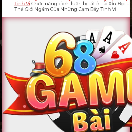
Tinh Vi
Chức năng bình luận bị tắt
ở Tài Xỉu Bịp –
Thế Giới Ngầm Của Những Cạm Bẫy Tinh Vi