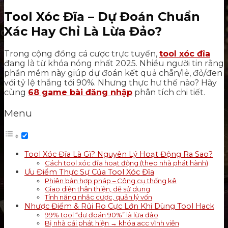
Tool Xóc Đĩa – Dự Đoán Chuẩn
Xác Hay Chỉ Là Lừa Đảo?
Trong cộng đồng cá cược trực tuyến,
tool xóc đĩa
đang là từ khóa nóng nhất 2025. Nhiều người tin rằng
phần mềm này giúp dự đoán kết quả chẵn/lẻ, đỏ/đen
với tỷ lệ thắng tới 90%. Nhưng thực hư thế nào? Hãy
cùng
68 game bài đăng nhập
phân tích chi tiết.
Menu
Tool Xóc Đĩa Là Gì? Nguyên Lý Hoạt Động Ra Sao?
Cách tool xóc đĩa hoạt động (theo nhà phát hành)
Ưu Điểm Thực Sự Của Tool Xóc Đĩa
Phiên bản hợp pháp – Công cụ thống kê
Giao diện thân thiện, dễ sử dụng
Tính năng nhắc cược, quản lý vốn
Nhược Điểm & Rủi Ro Cực Lớn Khi Dùng Tool Hack
99% tool “dự đoán 90%” là lừa đảo
Bị nhà cái phát hiện → khóa acc vĩnh viễn