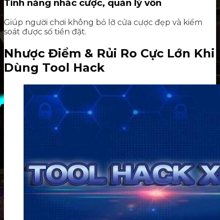
Tính năng nhắc cược, quản lý vốn
Giúp người chơi không bỏ lỡ cửa cược đẹp và kiểm
soát được số tiền đặt.
Nhược Điểm & Rủi Ro Cực Lớn Khi
Dùng Tool Hack