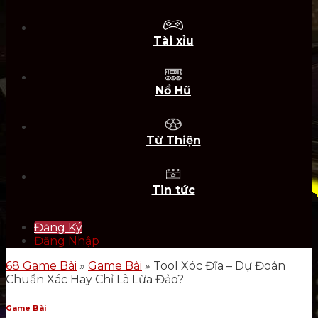
Tài xỉu
Nổ Hũ
Từ Thiện
Tin tức
Đăng Ký
Đăng Nhập
68 Game Bài
»
Game Bài
»
Tool Xóc Đĩa – Dự Đoán
Chuẩn Xác Hay Chỉ Là Lừa Đảo?
Game Bài