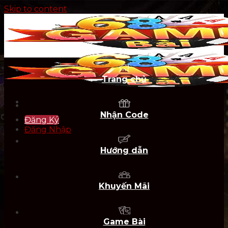
Skip to content
Trang chủ
Nhận Code
Đăng Ký
Đăng Nhập
Hướng dẫn
Khuyến Mãi
Game Bài