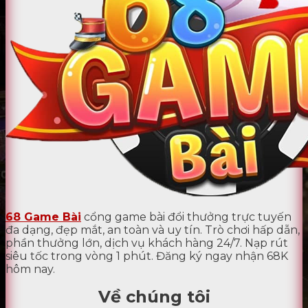
68 Game Bài
cổng game bài đổi thưởng trực tuyến
đa dạng, đẹp mắt, an toàn và uy tín. Trò chơi hấp dẫn,
phần thưởng lớn, dịch vụ khách hàng 24/7. Nạp rút
siêu tốc trong vòng 1 phút. Đăng ký ngay nhận 68K
hôm nay.
Về chúng tôi