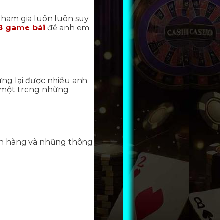
tham gia luôn luôn suy
8 game bài
để anh em
hưng lại được nhiều anh
à một trong những
hách hàng và những thông