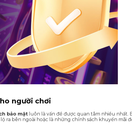
ho người chơi
ách bảo mật
luôn là vấn đề được quan tâm nhiều nhất. B
 lộ ra bên ngoài hoặc là những chính sách khuyến mãi đ