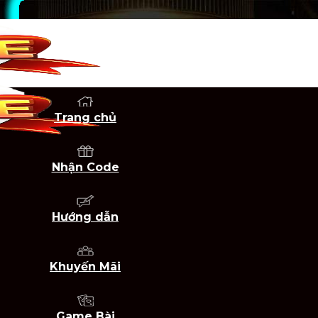
Trang chủ
Nhận Code
Hướng dẫn
Khuyến Mãi
Game Bài