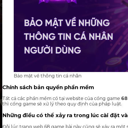
Bảo mật về thông tin cá nhân
Chính sách bản quyền phần mềm
Tất cả các phần mềm có tại website của cổng game
68
thì cổng game sẽ xử lý theo quy định của pháp luật.
Những điều có thể xảy ra trong lúc cài đặt
Đôi lúc trang web 68 game bài này cũng sẽ xảy ra một 