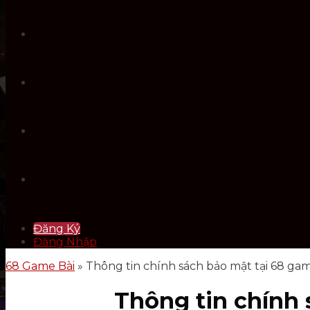
Đăng Ký
Đăng Nhập
68 Game Bài
»
Thông tin chính sách bảo mật tại 68 gam
Thông tin chính 