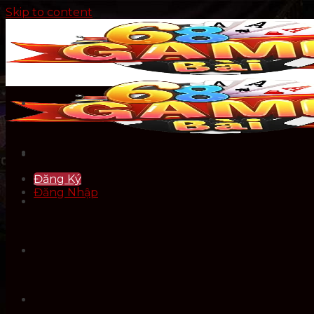
Skip to content
Đăng Ký
Đăng Nhập