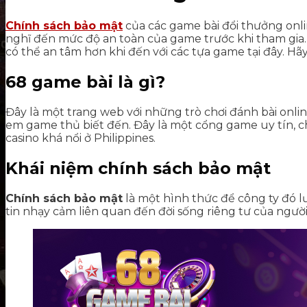
Chính sách bảo mật
của các game bài đổi thưởng onli
nghĩ đến mức độ an toàn của game trước khi tham gia.
có thể an tâm hơn khi đến với các tựa game tại đây. H
68 game bài là gì?
Đây là một trang web với những trò chơi đánh bài onlin
em game thủ biết đến. Đây là một cổng game uy tín, 
casino khá nổi ở Philippines.
Khái niệm chính sách bảo mật
Chính sách bảo mật
là một hình thức để công ty đó l
tin nhạy cảm liên quan đến đời sống riêng tư của ngườ