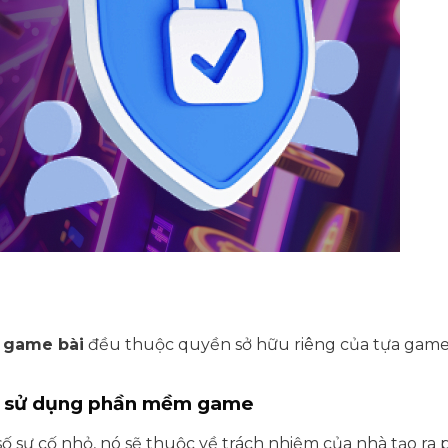
 game bài
đều thuộc quyền sở hữu riêng của tựa game
 và sử dụng phần mềm game
số sự cố nhỏ, nó sẽ thuộc về trách nhiệm của nhà tạo r