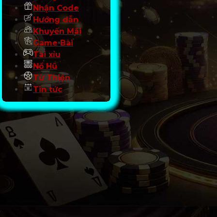
Nhận Code
Hướng dẫn
Khuyến Mãi
Game Bài
Tài xỉu
Nổ Hũ
Từ Thiện
Tin tức