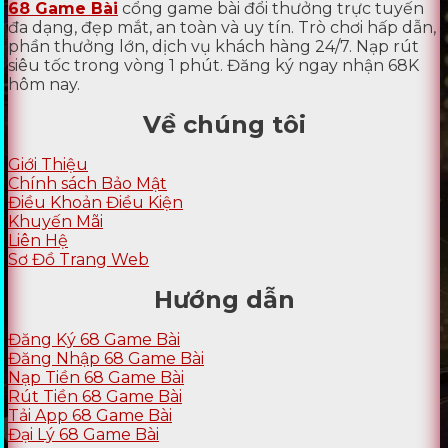
68 Game Bài
cổng game bài đổi thưởng trực tuyến
đa dạng, đẹp mắt, an toàn và uy tín. Trò chơi hấp dẫn,
phần thưởng lớn, dịch vụ khách hàng 24/7. Nạp rút
siêu tốc trong vòng 1 phút. Đăng ký ngay nhận 68K
hôm nay.
Về chúng tôi
Giới Thiệu
Chính sách Bảo Mật
Điều Khoản Điều Kiện
Khuyến Mãi
Liên Hệ
Sơ Đồ Trang Web
Hướng dẫn
Đăng Ký 68 Game Bài
Đăng Nhập 68 Game Bài
Nạp Tiền 68 Game Bài
Rút Tiền 68 Game Bài
Tải App 68 Game Bài
Đại Lý 68 Game Bài