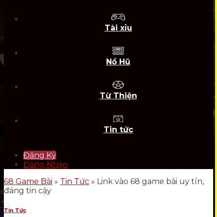
Tài xỉu
Nổ Hũ
Từ Thiện
Tin tức
Đăng Ký
Đăng Nhập
68 Game Bài
»
Tin Tức
»
Link vào 68 game bài uy tín,
đáng tin cậy
Tin Tức