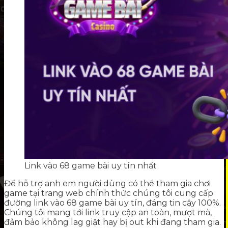
Link vào 68 game bài uy tín nhất
Để hỗ trợ anh em người dùng có thể tham gia chơi
game tại trang web chính thức chúng tôi cung cấp
đường link vào 68 game bài uy tín, đáng tin cậy 100%.
Chúng tôi mang tới link truy cập an toàn, mượt mà,
đảm bảo không lag giật hay bị out khi đang tham gia.