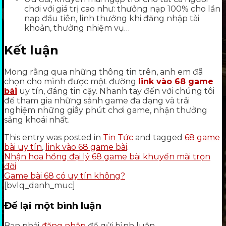
chơi với giá trị cao như: thưởng nạp 100% cho lần
nạp đầu tiên, linh thưởng khi đăng nhập tài
khoản, thưởng nhiệm vụ…
Kết luận
Mong rằng qua những thông tin trên, anh em đã
chọn cho mình được một đường
link vào 68 game
bài
uy tín, đáng tin cậy. Nhanh tay đến với chúng tôi
để tham gia những sảnh game đa dạng và trải
nghiệm những giây phút chơi game, nhận thưởng
sảng khoái nhất.
This entry was posted in
Tin Tức
and tagged
68 game
bài uy tín
,
link vào 68 game bài
.
Nhận hoa hồng đại lý 68 game bài khuyến mãi trọn
đời
Game bài 68 có uy tín không?
[bvlq_danh_muc]
Để lại một bình luận
Bạn phải
đăng nhập
để gửi bình luận.