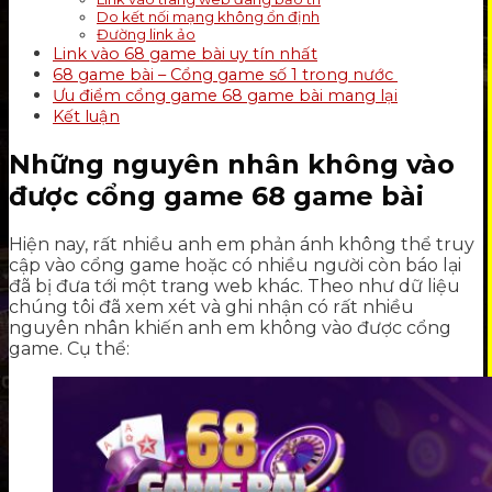
Do kết nối mạng không ổn định
Đường link ảo
Link vào 68 game bài uy tín nhất
68 game bài – Cổng game số 1 trong nước
Ưu điểm cổng game 68 game bài mang lại
Kết luận
Những nguyên nhân không vào
được cổng game 68 game bài
Hiện nay, rất nhiều anh em phản ánh không thể truy
cập vào cổng game hoặc có nhiều người còn báo lại
đã bị đưa tới một trang web khác. Theo như dữ liệu
chúng tôi đã xem xét và ghi nhận có rất nhiều
nguyên nhân khiến anh em không vào được cổng
game. Cụ thể: