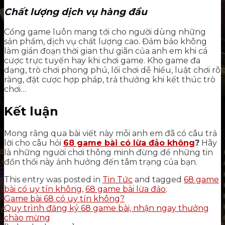
Chất lượng dịch vụ hàng đầu
Cổng game luôn mang tới cho người dùng những
sản phẩm, dịch vụ chất lượng cao. Đảm bảo không
làm gián đoạn thời gian thư giãn của anh em khi cá
cược trực tuyến hay khi chơi game. Kho game đa
dạng, trò chơi phong phú, lối chơi dễ hiểu, luật chơi rõ
ràng, đặt cược hợp pháp, trả thưởng khi kết thúc trò
chơi…
Kết luận
Mong rằng qua bài viết này mỗi anh em đã có câu trả
lời cho câu hỏi
68 game bài
có lừa đảo không
?
Hãy
là những người chơi thông minh đừng để những tin
đồn thổi này ảnh hưởng đến tâm trạng của bạn.
This entry was posted in
Tin Tức
and tagged
68 game
bài có uy tín không
,
68 game bài lừa đảo
.
Game bài 68 có uy tín không?
Quy trình đăng ký 68 game bài, nhận ngay thưởng
chào mừng