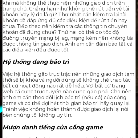
khi mà không thể thực hiện những giao dịch trên
trang chủ. Chẳng hạn như không thể rút tiền về tài
khoản. Vậy lý do là gì? Thứ nhất cần kiểm tra lại tài
khoản đã đáp ứng đủ các điều kiện để rút tiền hay
chưa. Tiếp theo nên kiểm tra các thông tin chuyển
khoản đã đúng chưa? Thứ hai, có thể do tốc độ
đường truyền mạng bị lag, mạng kém nên không tải
được thông tin giao dịch. Anh em cần đảm bảo tất cả
các điều kiện đều được tốt.
Hệ thống đang bảo trì
Việc hệ thống gặp trục trặc nên những giao dịch tạm
thời sẽ bị khóa và người dùng sẽ không thể thao tác
bất cứ hoạt động nào rất dễ hiểu. Với bất cứ trang
web cá cược trực tuyến nào cũng gặp phải. Cho nên
anh em cần theo dõi lịch bảo trì (nếu có) của cổng
game và có thể đợi hết thời gian bảo trì hãy quay lại.
Tránh việc không hoàn thành được giao dịch lại nói
bên chúng tôi không uy tín.
Mượn danh tiếng của cổng game