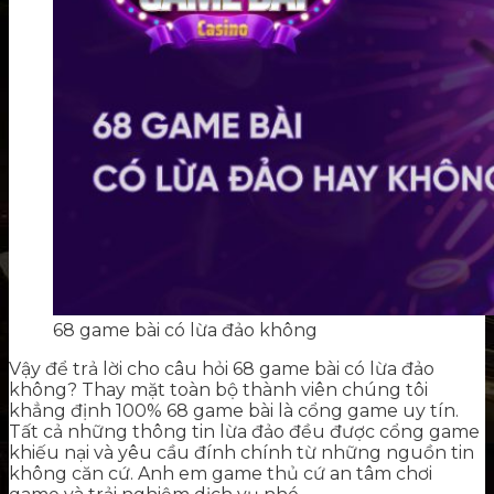
68 game bài có lừa đảo không
Vậy để trả lời cho câu hỏi 68 game bài có lừa đảo
không? Thay mặt toàn bộ thành viên chúng tôi
khẳng định 100% 68 game bài là cổng game uy tín.
Tất cả những thông tin lừa đảo đều được cổng game
khiếu nại và yêu cầu đính chính từ những nguồn tin
không căn cứ. Anh em game thủ cứ an tâm chơi