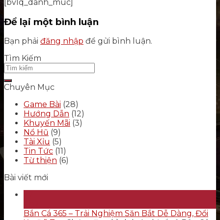
[bvlq_danh_muc]
Để lại một bình luận
Bạn phải
đăng nhập
để gửi bình luận.
Tìm Kiếm
Chuyên Mục
Game Bài
(28)
Hướng Dẫn
(12)
Khuyến Mãi
(3)
Nổ Hũ
(9)
Tài Xỉu
(5)
Tin Tức
(11)
Từ thiện
(6)
Bài viết mới
27
Th2
Bắn Cá 365 – Trải Nghiệm Săn Bắt Dễ Dàng, Đổi