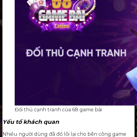
Đối thủ cạnh tranh của 68 game bài
Yếu tố khách quan
Nhiều người dùng đã đổ lỗi lại cho bên công game