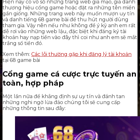
Hiện nay có vô số những trang web giả mạo, giả danh
thương hiệu cổng game hoặc đặt ra những tên miền
gần giống. Những trang web này muốn mượn uy tín
và danh tiếng 68 game bài để thu hút người dùng
tham gia. Vậy nên nếu như không để ý kỹ anh em rất
dễ rơi vào những web lậu, đặc biệt khi đăng ký tài
khoản hay nạp tiền vào đây thì coi như anh em sẽ mắt
trắng số tiền đó.
Xem thêm:
Các lỗi thường gặp khi đăng lý tài khoản
tại 68 game bài
Cổng game cá cược trực tuyến an
toàn, hợp pháp
Một lần nữa để khẳng định sự uy tín và đánh tan
những nghi ngờ lừa đảo chúng tôi sẽ cung cấp
những thông tin sau đây: