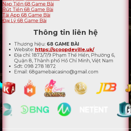
Nạp Tiền 68 Game Bài
Rút Tiền 68 Game Bài
Tải App 68 Game Bài
Đại Lý 68 Game Bài
Thông tin liên hệ
Thương hiệu:
68 GAME BÀI
Website:
https://scoopdeville.uk/
Địa chỉ: 1873/7/9 Phạm Thế Hiển, Phường 6,
Quận 8, Thành phố Hồ Chí Minh, Việt Nam
Sđt: 098 278 1872
Email:
68gamebaicasino@gmail.com