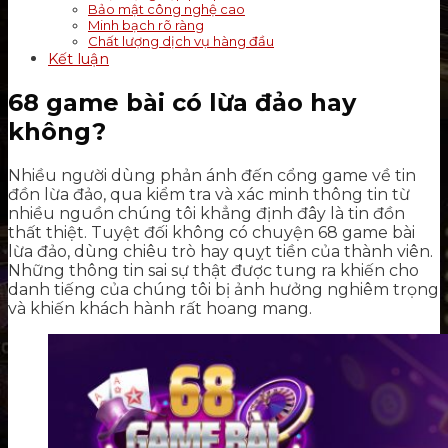
Bảo mật công nghệ cao
Minh bạch rõ ràng
Chất lượng dịch vụ hàng đầu
Kết luận
68 game bài có lừa đảo hay
không?
Nhiều người dùng phản ánh đến cổng game về tin
đồn lừa đảo, qua kiểm tra và xác minh thông tin từ
nhiều nguồn chúng tôi khẳng định đây là tin đồn
thất thiệt. Tuyệt đối không có chuyện 68 game bài
lừa đảo, dùng chiêu trò hay quỵt tiền của thành viên.
Những thông tin sai sự thật được tung ra khiến cho
danh tiếng của chúng tôi bị ảnh hưởng nghiêm trọng
và khiến khách hành rất hoang mang.